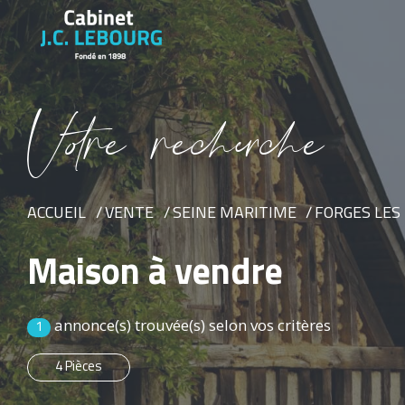
V
o
r
e
r
e
c
e
c
e
ACCUEIL
VENTE
SEINE MARITIME
FORGES LES
Maison à vendre
annonce(s) trouvée(s) selon vos critères
1
4 Pièces