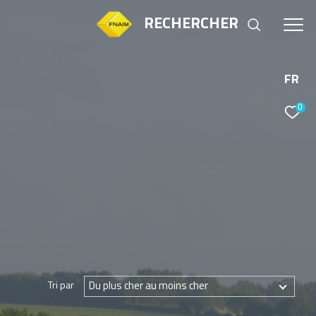
RECHERCHER
FR
0
Tri par
Du plus cher au moins cher