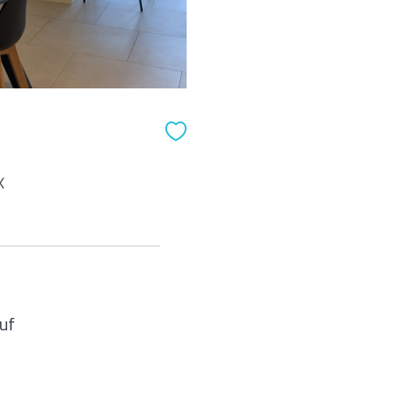
X
euf