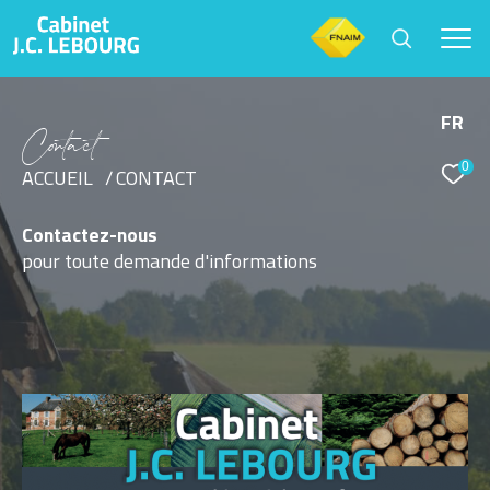
FR
C
o
t
a
c
t
0
Effectuer une recherche
ACCUEIL
CONTACT
et trouver le bien qui correspond à vos critères
Contactez-nous
pour toute demande d'informations
Type d'offre
Vente
Type de bien
Sélectionner
Budget