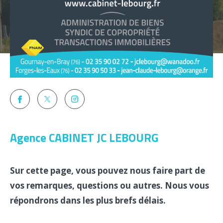
Pièces
1
2
3
4
5+
Localisation
Surface
Agence CABINET JC LEBOURG
Sur cette page, vous pouvez nous faire part de
vos remarques, questions ou autres. Nous vous
AFFINER LES CRITÈRES
répondrons dans les plus brefs délais.