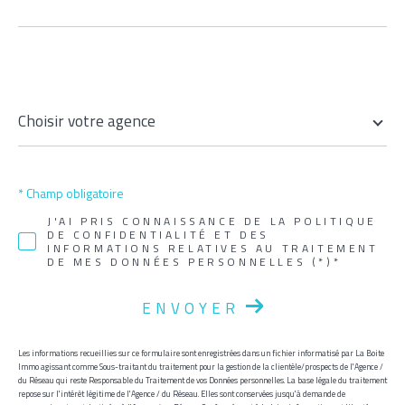
Choisir
Choisir votre agence
votre
agence
* Champ obligatoire
J'AI PRIS CONNAISSANCE DE LA POLITIQUE
DE CONFIDENTIALITÉ ET DES
INFORMATIONS RELATIVES AU TRAITEMENT
DE MES DONNÉES PERSONNELLES (*)*
ENVOYER
Les informations recueillies sur ce formulaire sont enregistrées dans un fichier informatisé par La Boite
Immo agissant comme Sous-traitant du traitement pour la gestion de la clientèle/prospects de l'Agence /
du Réseau qui reste Responsable du Traitement de vos Données personnelles. La base légale du traitement
repose sur l'intérêt légitime de l'Agence / du Réseau. Elles sont conservées jusqu'à demande de