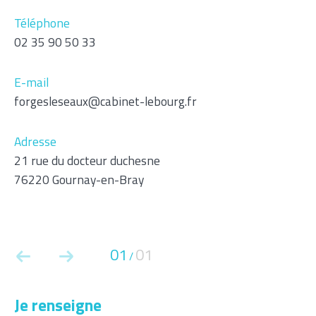
Parking
Terrasse
Piscine
Téléphone
02 35 90 50 33
FILTRER PAR
E-mail
forgesleseaux@cabinet-lebourg.fr
Coups De Coeur
Exclusivités
Nouveautés
Adresse
21 rue du docteur duchesne
RECHERCHER
76220 Gournay-en-Bray
01
01
/
je renseigne