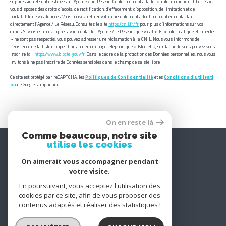
suppression et sont destinées à l'Agence / au Réseau. Conformément à la loi « informatique et libertés »,
vous disposez des droits d’accès, de rectification, d’effacement, d’opposition, de limitation et de
portabilité de vos données. Vous pouvez retirer votre consentement à tout moment en contactant
directement l’Agence / Le Réseau. Consultez le site
https://cnil.fr/fr
pour plus d’informations sur vos
droits. Si vous estimez, après avoir contacté l'Agence / le Réseau, que vos droits « Informatique et Libertés
» ne sont pas respectés, vous pouvez adresser une réclamation à la CNIL. Nous vous informons de
l’existence de la liste d'opposition au démarchage téléphonique « Bloctel », sur laquelle vous pouvez vous
inscrire ici :
https://www.bloctel.gouv.fr
. Dans le cadre de la protection des Données personnelles, nous vous
invitons à ne pas inscrire de Données sensibles dans le champ de saisie libre.
Ce site est protégé par reCAPTCHA, les
Politiques de Confidentialité
et es
Conditions d'utilisati
on
de Google s'appliquent.
On en reste là
Comme beaucoup, notre site
utilise les cookies
CABINET JC LEBOURG
On aimerait vous accompagner pendant
votre visite.
forgesleseaux@cabinet-lebourg.fr
En poursuivant, vous acceptez l'utilisation des
21 rue du docteur duchesne
cookies par ce site, afin de vous proposer des
76220
gournay-en-bray
contenus adaptés et réaliser des statistiques !