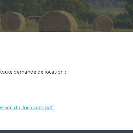
r toute demande de location :
ssier_du_locataire.pdf