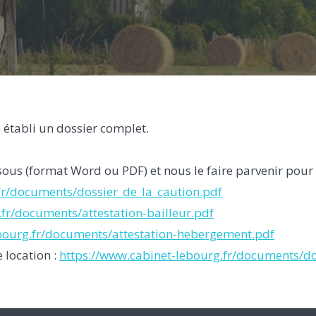
 établi un dossier complet.
ssous (format Word ou PDF) et nous le faire parvenir pou
fr/documents/dossier_de_la_caution.pdf
fr/documents/attestation-bailleur.pdf
bourg.fr/documents/attestation-hebergement.pdf
 location :
https://www.cabinet-lebourg.fr/documents/do