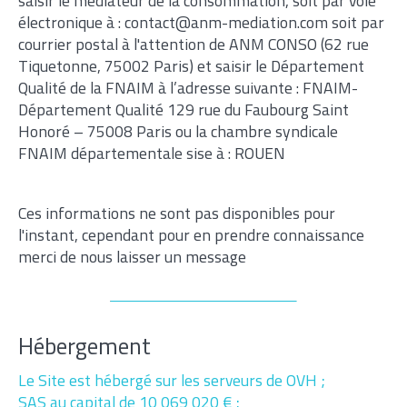
saisir le médiateur de la consommation, soit par voie
Parking
Terrasse
Piscine
électronique à : contact@anm-mediation.com soit par
courrier postal à l'attention de ANM CONSO (62 rue
FILTRER PAR
Tiquetonne, 75002 Paris) et saisir le Département
Qualité de la FNAIM à l’adresse suivante : FNAIM-
Département Qualité 129 rue du Faubourg Saint
Honoré – 75008 Paris ou la chambre syndicale
Coups De Coeur
Exclusivités
Nouveautés
FNAIM départementale sise à : ROUEN
RECHERCHER
Ces informations ne sont pas disponibles pour
l'instant, cependant pour en prendre connaissance
merci de nous laisser un message
Hébergement
Le Site est hébergé sur les serveurs de OVH ;
SAS au capital de 10 069 020 € ;