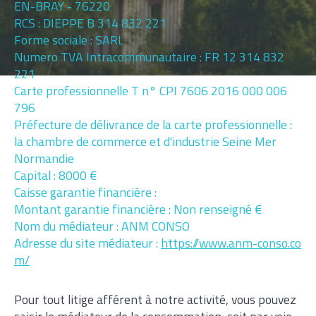
EN-BRAY - 76220
RCS : DIEPPE B 314 832 221
Forme sociale : SARL
Pièces
Numero TVA Intracommunautaire : FR 12 314 832
221
1
2
3
4
5+
Carte professionnelle T n° CPI 7606 2016 000 006
796
Localisation
Préfecture de délivrance de la carte professionnelle :
la chambre de commerce et d'industrie Seine Mer
Normandie
Capital : 8000 €
Surface
Caisse garantie financière :
Montant garantie financière : Non renseigné €
Nom du médiateur : ANM CONSO
Adresse du site médiateur :
https://www.anm-conso.co
m/
AFFINER LES CRITÈRES
Pour tout litige afférent à notre activité, vous pouvez