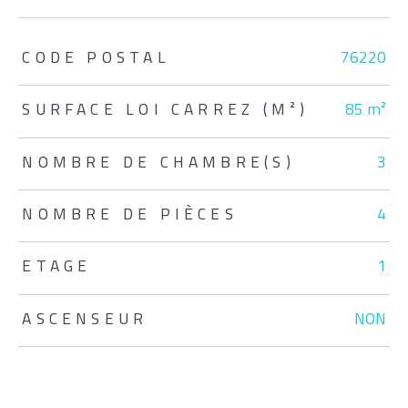
TRAD_ZEPHYR_Caracteristique
TRAD_ZEPHYR_Valeurs
CODE POSTAL
76220
SURFACE LOI CARREZ (M²)
85 m²
NOMBRE DE CHAMBRE(S)
3
NOMBRE DE PIÈCES
4
ETAGE
1
ASCENSEUR
NON