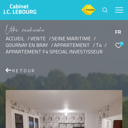
V
o
r
e
r
e
c
e
c
e
FR
ACCUEIL
VENTE
SEINE MARITIME
0
GOURNAY EN BRAY
APPARTEMENT
T4
Effectuer une recherche
APPARTEMENT F4 SPECIAL INVESTISSEUR
et trouver le bien qui correspond à vos critères
RETOUR
Type d'offre
Vente
Type de bien
Sélectionner
Budget