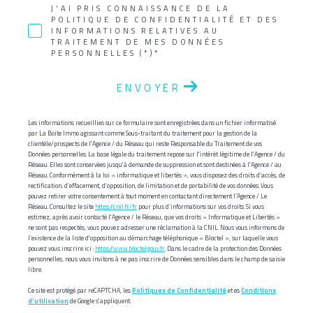
J'AI PRIS CONNAISSANCE DE LA
POLITIQUE DE CONFIDENTIALITÉ ET DES
INFORMATIONS RELATIVES AU
TRAITEMENT DE MES DONNÉES
PERSONNELLES (*)*
ENVOYER
Les informations recueillies sur ce formulaire sont enregistrées dans un fichier informatisé
par La Boite Immo agissant comme Sous-traitant du traitement pour la gestion de la
clientèle/prospects de l'Agence / du Réseau qui reste Responsable du Traitement de vos
Données personnelles. La base légale du traitement repose sur l'intérêt légitime de l'Agence / du
Réseau. Elles sont conservées jusqu'à demande de suppression et sont destinées à l'Agence / au
Réseau. Conformément à la loi « informatique et libertés », vous disposez des droits d’accès, de
rectification, d’effacement, d’opposition, de limitation et de portabilité de vos données. Vous
pouvez retirer votre consentement à tout moment en contactant directement l’Agence / Le
Réseau. Consultez le site
https://cnil.fr/fr
pour plus d’informations sur vos droits. Si vous
estimez, après avoir contacté l'Agence / le Réseau, que vos droits « Informatique et Libertés »
ne sont pas respectés, vous pouvez adresser une réclamation à la CNIL. Nous vous informons de
l’existence de la liste d'opposition au démarchage téléphonique « Bloctel », sur laquelle vous
pouvez vous inscrire ici :
https://www.bloctel.gouv.fr
. Dans le cadre de la protection des Données
personnelles, nous vous invitons à ne pas inscrire de Données sensibles dans le champ de saisie
libre.
Ce site est protégé par reCAPTCHA, les
Politiques de Confidentialité
et es
Conditions
d'utilisation
de Google s'appliquent.