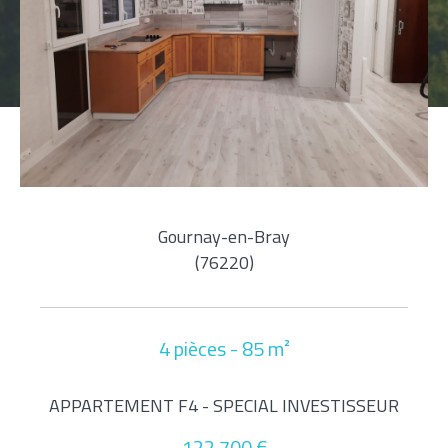
Pièces
1
2
3
4
5+
Localisation
Gournay-en-Bray
(76220)
Surface
4 pièces - 85 m²
AFFINER LES CRITÈRES
APPARTEMENT F4 - SPECIAL INVESTISSEUR