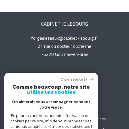
CABINET JC LEBOURG
forgesleseaux@cabinet-lebourg.fr
21 rue du docteur duchesne
76220
gournay-en-bray
On en reste là
Adhérents
Comme beaucoup, notre site
utilise les cookies
On aimerait vous accompagner pendant
votre visite.
En poursuivant, vous acceptez l'utilisation des
© 2026 | Tous droits réservés | Traduction powered by
cookies par ce site, afin de vous proposer des
Google |
contenus adaptés et réaliser des statistiques !