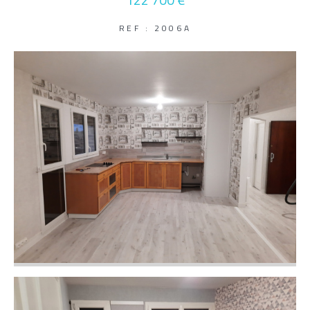
122 700 €
Parking
Terrasse
Piscine
REF : 2006A
FILTRER PAR
Coups De Coeur
Exclusivités
Nouveautés
RECHERCHER