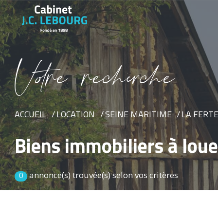
V
o
r
e
r
e
c
e
c
e
ACCUEIL
LOCATION
SEINE MARITIME
LA FERT
Biens immobiliers à loue
annonce(s) trouvée(s) selon vos critères
0