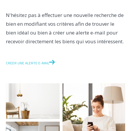
N'hésitez pas à effectuer une nouvelle recherche de
Pièces
bien en modifiant vos critères afin de trouver le
bien idéal ou bien à créer une alerte e-mail pour
1
2
3
4
5+
recevoir directement les biens qui vous intéressent.
Localisation
CREER UNE ALERTE E-MAIL
Surface
AFFINER LES CRITÈRES