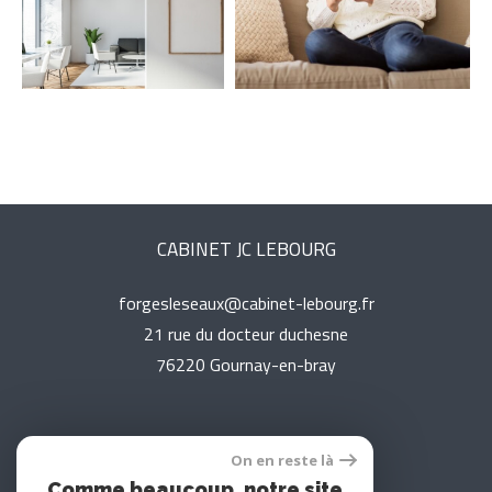
Parking
Terrasse
Piscine
FILTRER PAR
Coups De Coeur
Exclusivités
Nouveautés
CABINET JC LEBOURG
RECHERCHER
forgesleseaux@cabinet-lebourg.fr
21 rue du docteur duchesne
76220
gournay-en-bray
On en reste là
Adhérents
Comme beaucoup, notre site