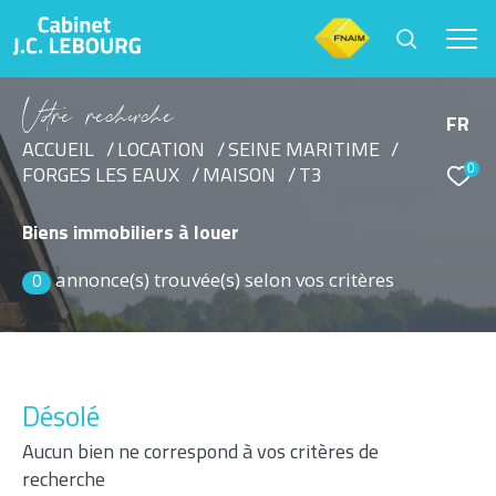
V
o
r
e
r
e
c
e
c
e
FR
ACCUEIL
LOCATION
SEINE MARITIME
0
FORGES LES EAUX
MAISON
T3
Effectuer une recherche
et trouver le bien qui correspond à vos critères
Biens immobiliers à louer
annonce(s) trouvée(s) selon vos critères
Type d'offre
0
Location
Type de bien
Sélectionner
Désolé
Aucun bien ne correspond à vos critères de
Budget
recherche