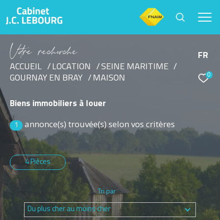
V
o
r
e
r
e
c
e
c
e
FR
ACCUEIL
LOCATION
SEINE MARITIME
0
GOURNAY EN BRAY
MAISON
Effectuer une recherche
et trouver le bien qui correspond à vos critères
Biens immobiliers à louer
annonce(s) trouvée(s) selon vos critères
Type d'offre
1
Location
4 Pièces
Type de bien
Sélectionner
Tri par
Budget
Du plus cher au moins cher