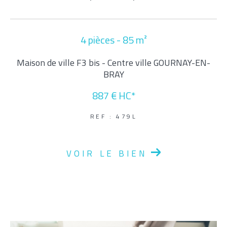
Parking
Terrasse
Piscine
FILTRER PAR
4 pièces - 85 m²
Maison de ville F3 bis - Centre ville GOURNAY-EN-
BRAY
Coups De Coeur
Exclusivités
Nouveautés
887 €
HC*
RECHERCHER
REF : 479L
VOIR LE BIEN