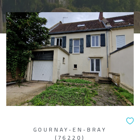
Pièces
1
2
3
4
5+
Localisation
Surface
AFFINER LES CRITÈRES
GOURNAY-EN-BRAY
(76220)