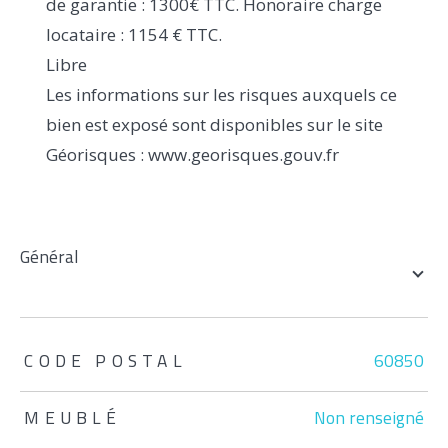
de garantie : 1300€ TTC. Honoraire charge
locataire : 1154 € TTC.
Libre
Les informations sur les risques auxquels ce
bien est exposé sont disponibles sur le site
Géorisques : www.georisques.gouv.fr
général
TRAD_ZEPHYR_Caracteristique
TRAD_ZEPHYR_Valeurs
CODE POSTAL
60850
MEUBLÉ
Non renseigné