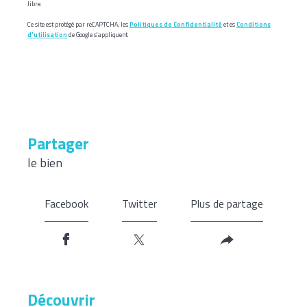
libre.
Ce site est protégé par reCAPTCHA, les
Politiques de Confidentialité
et es
Conditions
d'utilisation
de Google s'appliquent.
partager
le bien
Facebook
Twitter
Plus de partage
découvrir