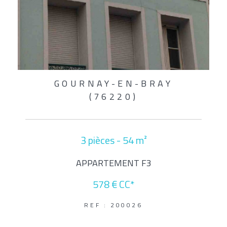
GOURNAY-EN-BRAY
(76220)
3 pièces - 54 m²
APPARTEMENT F3
578 €
CC*
REF : 200026