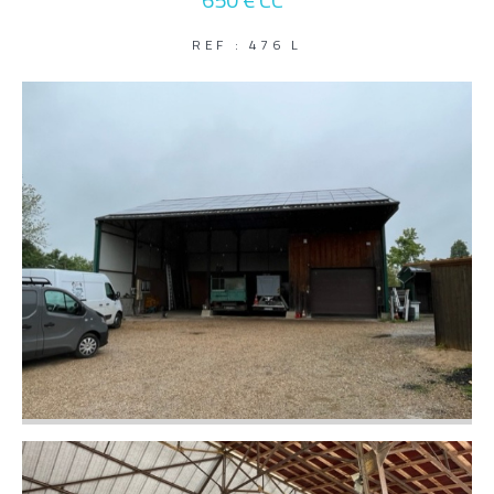
650 €
CC*
Parking
Terrasse
Piscine
REF : 476 L
FILTRER PAR
Coups De Coeur
Exclusivités
Nouveautés
RECHERCHER