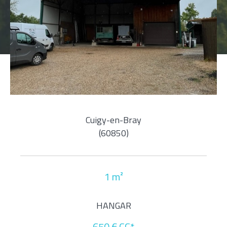
Pièces
1
2
3
4
5+
Localisation
Cuigy-en-Bray
(60850)
Surface
1 m²
AFFINER LES CRITÈRES
HANGAR