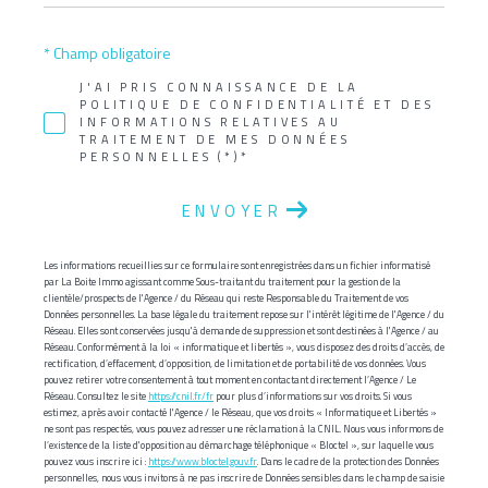
* Champ obligatoire
J'AI PRIS CONNAISSANCE DE LA
POLITIQUE DE CONFIDENTIALITÉ ET DES
INFORMATIONS RELATIVES AU
TRAITEMENT DE MES DONNÉES
PERSONNELLES (*)*
ENVOYER
Les informations recueillies sur ce formulaire sont enregistrées dans un fichier informatisé
par La Boite Immo agissant comme Sous-traitant du traitement pour la gestion de la
clientèle/prospects de l'Agence / du Réseau qui reste Responsable du Traitement de vos
Données personnelles. La base légale du traitement repose sur l'intérêt légitime de l'Agence / du
Réseau. Elles sont conservées jusqu'à demande de suppression et sont destinées à l'Agence / au
Réseau. Conformément à la loi « informatique et libertés », vous disposez des droits d’accès, de
rectification, d’effacement, d’opposition, de limitation et de portabilité de vos données. Vous
pouvez retirer votre consentement à tout moment en contactant directement l’Agence / Le
Réseau. Consultez le site
https://cnil.fr/fr
pour plus d’informations sur vos droits. Si vous
estimez, après avoir contacté l'Agence / le Réseau, que vos droits « Informatique et Libertés »
ne sont pas respectés, vous pouvez adresser une réclamation à la CNIL. Nous vous informons de
l’existence de la liste d'opposition au démarchage téléphonique « Bloctel », sur laquelle vous
pouvez vous inscrire ici :
https://www.bloctel.gouv.fr
. Dans le cadre de la protection des Données
personnelles, nous vous invitons à ne pas inscrire de Données sensibles dans le champ de saisie