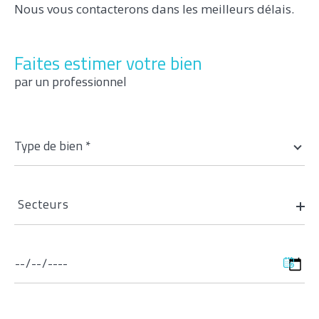
Nous vous contacterons dans les meilleurs délais.
Parking
Terrasse
Piscine
FILTRER PAR
Faites estimer votre bien
par un professionnel
Coups De Coeur
Exclusivités
Nouveautés
Type
Type de bien *
de
bien
RECHERCHER
*
Secteurs
Secteurs
Date
de
disponibilité