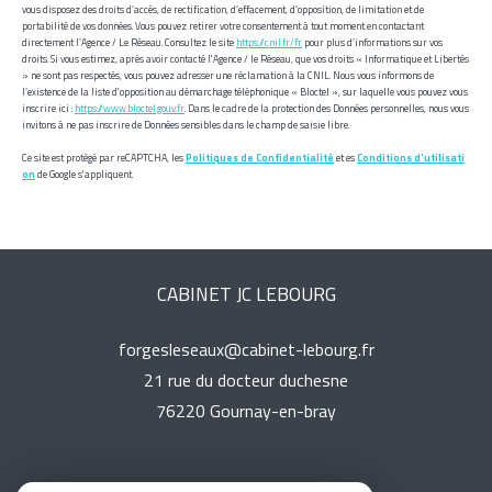
vous disposez des droits d’accès, de rectification, d’effacement, d’opposition, de limitation et de
portabilité de vos données. Vous pouvez retirer votre consentement à tout moment en contactant
directement l’Agence / Le Réseau. Consultez le site
https://cnil.fr/fr
pour plus d’informations sur vos
droits. Si vous estimez, après avoir contacté l'Agence / le Réseau, que vos droits « Informatique et Libertés
» ne sont pas respectés, vous pouvez adresser une réclamation à la CNIL. Nous vous informons de
l’existence de la liste d'opposition au démarchage téléphonique « Bloctel », sur laquelle vous pouvez vous
inscrire ici :
https://www.bloctel.gouv.fr
. Dans le cadre de la protection des Données personnelles, nous vous
invitons à ne pas inscrire de Données sensibles dans le champ de saisie libre.
Ce site est protégé par reCAPTCHA, les
Politiques de Confidentialité
et es
Conditions d'utilisati
on
de Google s'appliquent.
CABINET JC LEBOURG
forgesleseaux@cabinet-lebourg.fr
21 rue du docteur duchesne
76220
gournay-en-bray