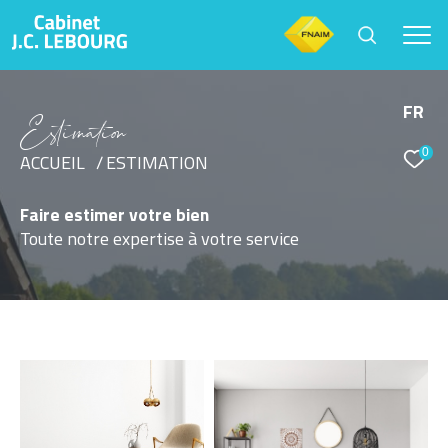
FR
E
s
i
m
a
i
o
0
Effectuer une recherche
ACCUEIL
ESTIMATION
et trouver le bien qui correspond à vos critères
Faire estimer votre bien
Toute notre expertise à votre service
Type d'offre
Vente
Type de bien
Sélectionner
Budget