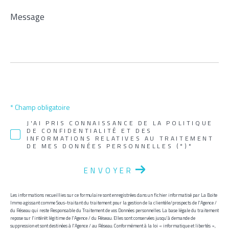
Message
*
* Champ obligatoire
J'AI PRIS CONNAISSANCE DE LA POLITIQUE
DE CONFIDENTIALITÉ ET DES
INFORMATIONS RELATIVES AU TRAITEMENT
DE MES DONNÉES PERSONNELLES (*)*
ENVOYER
Les informations recueillies sur ce formulaire sont enregistrées dans un fichier informatisé par La Boite
Immo agissant comme Sous-traitant du traitement pour la gestion de la clientèle/prospects de l'Agence /
du Réseau qui reste Responsable du Traitement de vos Données personnelles. La base légale du traitement
repose sur l'intérêt légitime de l'Agence / du Réseau. Elles sont conservées jusqu'à demande de
suppression et sont destinées à l'Agence / au Réseau. Conformément à la loi « informatique et libertés »,