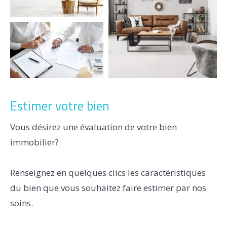
Pièces
1
2
3
4
5+
Localisation
Estimer votre bien
Vous désirez une évaluation de votre bien
Surface
immobilier?
Renseignez en quelques clics les caractéristiques
du bien que vous souhaitez faire estimer par nos
AFFINER LES CRITÈRES
soins.