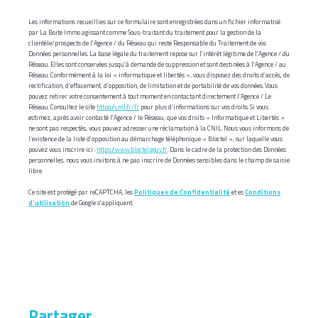
Les informations recueillies sur ce formulaire sont enregistrées dans un fichier informatisé
par La Boite Immo agissant comme Sous-traitant du traitement pour la gestion de la
clientèle/prospects de l'Agence / du Réseau qui reste Responsable du Traitement de vos
Données personnelles. La base légale du traitement repose sur l'intérêt légitime de l'Agence / du
Réseau. Elles sont conservées jusqu'à demande de suppression et sont destinées à l'Agence / au
Réseau. Conformément à la loi « informatique et libertés », vous disposez des droits d’accès, de
rectification, d’effacement, d’opposition, de limitation et de portabilité de vos données. Vous
pouvez retirer votre consentement à tout moment en contactant directement l’Agence / Le
Réseau. Consultez le site
https://cnil.fr/fr
pour plus d’informations sur vos droits. Si vous
estimez, après avoir contacté l'Agence / le Réseau, que vos droits « Informatique et Libertés »
ne sont pas respectés, vous pouvez adresser une réclamation à la CNIL. Nous vous informons de
l’existence de la liste d'opposition au démarchage téléphonique « Bloctel », sur laquelle vous
pouvez vous inscrire ici :
https://www.bloctel.gouv.fr
. Dans le cadre de la protection des Données
personnelles, nous vous invitons à ne pas inscrire de Données sensibles dans le champ de saisie
libre.
Ce site est protégé par reCAPTCHA, les
Politiques de Confidentialité
et es
Conditions
d'utilisation
de Google s'appliquent.
partager