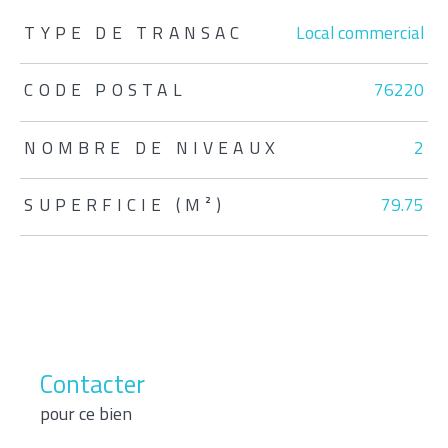
TRAD_ZEPHYR_Caracteristique
TRAD_ZEPHYR_Valeurs
TYPE DE TRANSAC
Local commercial
CODE POSTAL
76220
NOMBRE DE NIVEAUX
2
SUPERFICIE (M²)
79.75
Contacter
pour ce bien