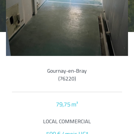
Pièces
1
2
3
4
5+
Localisation
Gournay-en-Bray
(76220)
Surface
79,75 m²
AFFINER LES CRITÈRES
LOCAL COMMERCIAL