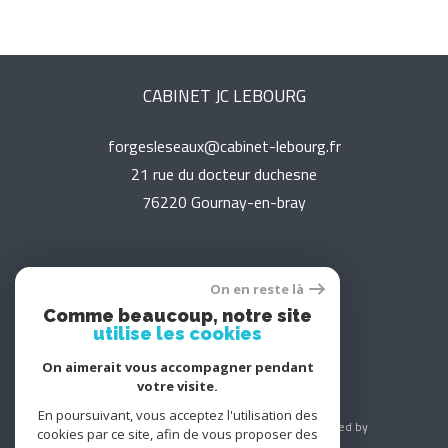
CABINET JC LEBOURG
forgesleseaux@cabinet-lebourg.fr
21 rue du docteur duchesne
76220
gournay-en-bray
On en reste là
Adhérents
Comme beaucoup, notre site
utilise les cookies
On aimerait vous accompagner pendant
votre visite.
En poursuivant, vous acceptez l'utilisation des
© 2026 | Tous droits réservés | Traduction powered by
cookies par ce site, afin de vous proposer des
Google |