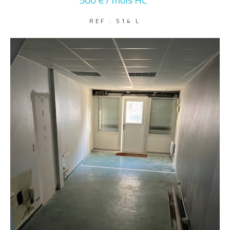
500 € / mois
HC*
Parking
Terrasse
Piscine
REF : 514 L
FILTRER PAR
Coups De Coeur
Exclusivités
Nouveautés
RECHERCHER